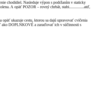
enie chodidiel. Nasleduje výpon s podržaním v staticky
ena. A opäť POZOR – rovný chrbát, stabi...............atď,
a opäť ukazuje cestu, ktorou sa dajú upravovať cvičenia
hápať ako DOPLNKOVÉ a zaraďovať ich v súčinnosti s