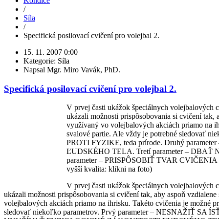
Kondice
/
Síla
/
Specifická posilovací cvičení pro volejbal 2.
15. 11. 2007 0:00
Kategorie: Síla
Napsal Mgr. Miro Vavák, PhD.
Specifická posilovací cvičení pro volejbal 2.
V prvej časti ukážok špeciálnych volejbalových cv
ukázali možnosti prispôsobovania si cvičení tak, 
využívaný vo volejbalových akciách priamo na i
svalové partie. Ale vždy je potrebné sledovať
PROTI FYZIKE, teda prírode. Druhý para
ĽUDSKÉHO TELA. Tretí parameter – DBAŤ N
parameter – PRISPÔSOBIŤ TVAR CVIČENIA
vyšší kvalita: klikni na foto)
V prvej časti ukážok špeciálnych volejbalových cv
ukázali možnosti prispôsobovania si cvičení tak, aby aspoň vzdialene 
volejbalových akciách priamo na ihrisku.
Takéto cvičenia je možné pre
sledovať niekoľko parametrov. Prvý parameter – NESNAŽIŤ SA ÍSŤ