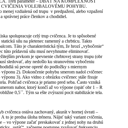
 Tretí parameter – DBAŤ NA KOMPLEXNOSŤ
IŤ TVAR CVIČENIA VOLEJBALOVÉMU POHYBU.
ebo menej vzdialená od trupu v predpažení, alebo vzpažení
 a správnej práce členkov a chodidiel.
iska spolupracuje celý trup cvičenca. Je to spôsobené
 statickú silu na pletenec ramenný a chrbticu. Takto
palcom. Táto je charakteristická tým, že hrozí „vybočenie“
ec túto prídavnú silu musí nevyhnutne eliminovať.
žitejším prvkom je spevnenie chrbtovej strany trupu (obr
usí sledovať, aby nedošlo ku stranovému vybočeniu
 chodidlá sú pevne opreté do podložky s miernym
 výponu 2). Dokončenie pohybu smerom nadol cvičenec
 výponu 3). Ako vidno z obrázku cvičenec stále fixuje
 tela. Pohľad cvičenca je priamo pred seba. Často vzniká
smerom nahor, ktorý končí až vo výpone (opäť obr 1 – R
ližne 0,5´´. Tým sa ešte zvýrazní pocit stabilizácie tela.
b cvičenca ostáva zachovaný, akurát v hornej úvrati –
 to je predsa úloha trénera. Nájsť taký variant cvičenia,
e – vo výpone začať preskakovať z jednej nohy na druhú
aticky „ustáť“, začneme postupne zvyšovať frekvenciu