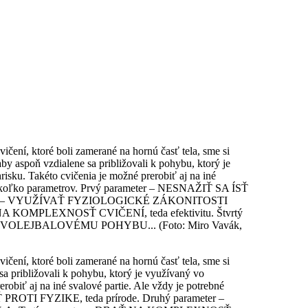
ičení, ktoré boli zamerané na hornú časť tela, sme si
aby aspoň vzdialene sa približovali k pohybu, ktorý je
hrisku.
Takéto cvičenia je možné prerobiť aj na iné
 niekoľko parametrov. Prvý parameter – NESNAŽIŤ SA ÍSŤ
meter – VYUŽÍVAŤ FYZIOLOGICKÉ ZÁKONITOSTI
A KOMPLEXNOSŤ CVIČENÍ, teda efektivitu. Štvrtý
 VOLEJBALOVÉMU POHYBU... (Foto: Miro Vavák,
ičení, ktoré boli zamerané na hornú časť tela, sme si
sa približovali k pohybu, ktorý je využívaný vo
robiť aj na iné svalové partie. Ale vždy je potrebné
 PROTI FYZIKE, teda prírode. Druhý parameter –