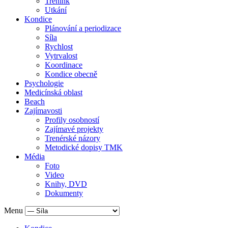
Trénink
Utkání
Kondice
Plánování a periodizace
Síla
Rychlost
Vytrvalost
Koordinace
Kondice obecně
Psychologie
Medicínská oblast
Beach
Zajímavosti
Profily osobností
Zajímavé projekty
Trenérské názory
Metodické dopisy TMK
Média
Foto
Video
Knihy, DVD
Dokumenty
Menu