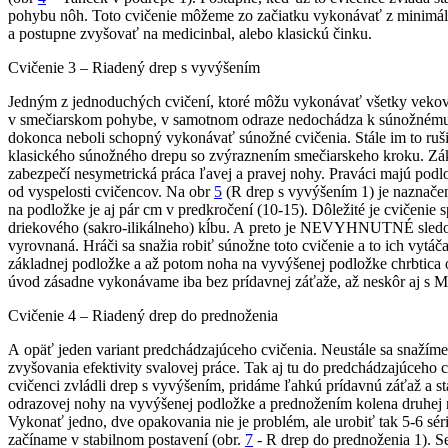
pohybu nôh. Toto cvičenie môžeme zo začiatku vykonávať z minimáln
a postupne zvyšovať na medicinbal, alebo klasickú činku.
Cvičenie 3 – Riadený drep s vyvýšením
Jedným z jednoduchých cvičení, ktoré môžu vykonávať všetky vekové k
v smečiarskom pohybe, v samotnom odraze nedochádza k súnožnému odr
dokonca neboli schopný vykonávať súnožné cvičenia. Stále im to ruši
klasického súnožného drepu so zvýraznením smečiarskeho kroku. Zák
zabezpečí nesymetrická práca ľavej a pravej nohy. Praváci majú pod
od vyspelosti cvičencov. Na obr
5
(R drep s vyvýšením 1) je naznač
na podložke je aj pár cm v predkročení (10-15). Dôležité je cvičenie
driekového (sakro-ilikálneho) kĺbu. A preto je NEVYHNUTNÉ sledova
vyrovnaná. Hráči sa snažia robiť súnožne toto cvičenie a to ich vytá
základnej podložke a až potom noha na vyvýšenej podložke chrbtica 
úvod zásadne vykonávame iba bez prídavnej záťaže, až neskôr aj 
Cvičenie 4 – Riadený drep do prednoženia
A opäť jeden variant predchádzajúceho cvičenia. Neustále sa snažím
zvyšovania efektivity svalovej práce. Tak aj tu do predchádzajúceho
cvičenci zvládli drep s vyvýšením, pridáme ľahkú prídavnú záťaž a st
odrazovej nohy na vyvýšenej podložke a prednožením kolena druhej no
Vykonať jedno, dve opakovania nie je problém, ale urobiť tak 5-6 sér
začíname v stabilnom postavení (obr.
7
- R drep do prednoženia 1). S