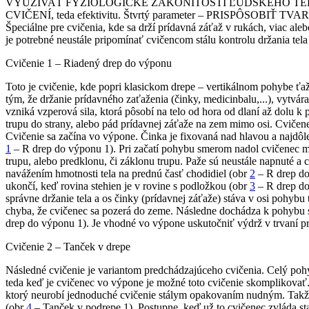
VYUŽÍVAŤ FYZIOLOGICKÉ ZÁKONITOSTI ĽUDSKÉHO TELA.
CVIČENÍ, teda efektivitu. Štvrtý parameter – PRISPÔSOB
Špeciálne pre cvičenia, kde sa drží prídavná záťaž v rukách, viac al
je potrebné neustále pripomínať cvičencom stálu kontrolu držania tela
Cvičenie 1 – Riadený drep do výponu
Toto je cvičenie, kde popri klasickom drepe – vertikálnom pohybe ťaž
tým, že držanie prídavného zaťaženia (činky, medicinbalu,...), vytvára
vzniká vzperová sila, ktorá pôsobí na telo od hora od dlaní až dolu k 
trupu do strany, alebo pád prídavnej záťaže na zem mimo osi. Cvičen
Cvičenie sa začína vo výpone. Činka je fixovaná nad hlavou a najdôle
1
– R drep do výponu 1). Pri začatí pohybu smerom nadol cvičenec m
trupu, alebo predklonu, či záklonu trupu. Paže sú neustále napnuté a
navážením hmotnosti tela na prednú časť chodidiel (obr
2
– R drep do
ukončí, keď rovina stehien je v rovine s podložkou (obr
3
– R drep do
správne držanie tela a os činky (prídavnej záťaže) stáva v osi pohybu
chyba, že cvičenec sa pozerá do zeme. Následne dochádza k pohybu 
drep do výponu 1). Je vhodné vo výpone uskutočniť výdrž v trvaní prob
Cvičenie 2 – Tanček v drepe
Následné cvičenie je variantom predchádzajúceho cvičenia. Celý pohy
teda keď je cvičenec vo výpone je možné toto cvičenie skomplikovať. A
ktorý neurobí jednoduché cvičenie stálym opakovaním nudným. Takž
(obr
4
– Tanček v podrepe 1). Postupne, keď už to cvičenec zvláda st