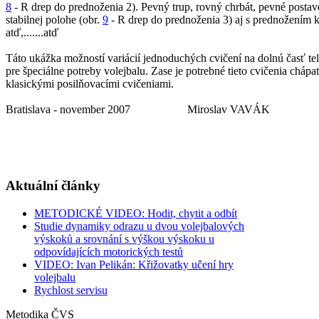
8
- R drep do prednoženia 2). Pevný trup, rovný chrbát, pevné postav
stabilnej polohe (obr.
9
- R drep do prednoženia 3) aj s prednožením kol
atď,.......atď
Táto ukážka možností variácií jednoduchých cvičení na dolnú časť tel
pre špeciálne potreby volejbalu. Zase je potrebné tieto cvičenia c
klasickými posilňovacími cvičeniami.
Bratislava - november 2007 Miroslav VAVÁK
Aktuální články
METODICKÉ VIDEO: Hodit, chytit a odbít
Studie dynamiky odrazu u dvou volejbalových
výskoků a srovnání s výškou výskoku u
odpovídajících motorických testů
VIDEO: Ivan Pelikán: Křižovatky učení hry
volejbalu
Rychlost servisu
Metodika ČVS