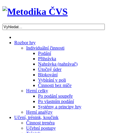
Rozbor hry
Individuální činnosti
Podání
Přihrávka
Nahrávka (nahrávač)
Útočný úder
Blokování
Vybírání v poli
Činnosti bez míče
Herní celky
Po podání soupeře
Po vlastním podání
Systémy a principy hry
Herní analýzy
Učení, trénink, koučink
Činnost trenéra
Učební postupy