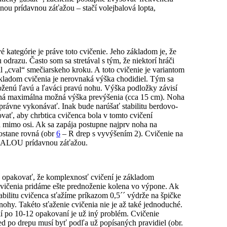
ou prídavnou záťažou – stačí volejbalová lopta,
ategórie je práve toto cvičenie. Jeho základom je, že
azu. Často som sa stretával s tým, že niektorí hráči
l „cval“ smečiarskeho kroku. A toto cvičenie je variantom
ladom cvičenia je nerovnaká výška chodidiel. Tým sa
loženú ľavú a ľaváci pravú nohu. Výška podložky závisí
ená maximálna možná výška prevýšenia (cca 15 cm). Noha
 správne vykonávať. Inak bude narúšať stabilitu berdovo-
ť, aby chrbtica cvičenca bola v tomto cvičení
ča mimo osi. Ak sa zapája postupne najprv noha na
ostane rovná (obr
6
– R drep s vyvýšením 2). Cvičenie na
s MALOU prídavnou záťažou.
e opakovať, že komplexnosť cvičení je základom
 cvičenia pridáme ešte prednoženie kolena vo výpone. Ak
abilitu cvičenca sťažíme príkazom 0,5´´ výdrže na špičke
hy. Takéto sťaženie cvičenia nie je až také jednoduché.
ií po 10-12 opakovaní je už iný problém. Cvičenie
ed po drepu musí byť podľa už popísaných pravidiel (obr.