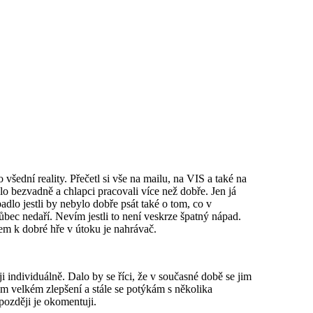
o všední reality. Přečetl si vše na mailu, na VIS a také na
o bezvadně a chlapci pracovali více než dobře. Jen já
lo jestli by nebylo dobře psát také o tom, co v
ec nedaří. Nevím jestli to není veskrze špatný nápad.
em k dobré hře v útoku je nahrávač.
 individuálně. Dalo by se říci, že v současné době se jim
m velkém zlepšení a stále se potýkám s několika
později je okomentuji.