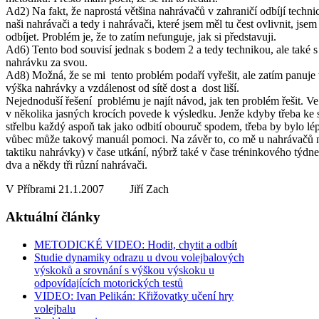
Ad2) Na fakt, že naprostá většina nahrávačů v zahraničí odbíjí techni
naši nahrávači a tedy i nahrávači, které jsem měl tu čest ovlivnit, jse
odbíjet. Problém je, že to zatím nefunguje, jak si představuji.
Ad6) Tento bod souvisí jednak s bodem 2 a tedy technikou, ale také s f
nahrávku za svou.
Ad8) Možná, že se mi tento problém podaří vyřešit, ale zatím panuje t
výška nahrávky a vzdálenost od sítě dost a dost liší.
Nejednoduší řešení problému je najít návod, jak ten problém řešit. Ve
v několika jasných krocích povede k výsledku. Jenže kdyby třeba ke s
střelbu každý aspoň tak jako odbití obouruč spodem, třeba by bylo lépe
vůbec může takový manuál pomoci. Na závěr to, co mě u nahrávačů ne
taktiku nahrávky) v čase utkání, nýbrž také v čase tréninkového týdn
dva a někdy tři různí nahrávači.
V Příbrami 21.1.2007 Jiří Zach
Aktuální články
METODICKÉ VIDEO: Hodit, chytit a odbít
Studie dynamiky odrazu u dvou volejbalových
výskoků a srovnání s výškou výskoku u
odpovídajících motorických testů
VIDEO: Ivan Pelikán: Křižovatky učení hry
volejbalu