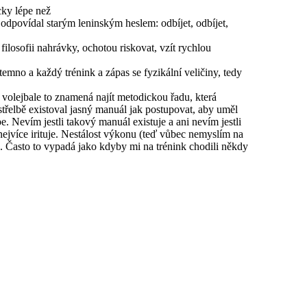
cky lépe než
m odpovídal starým leninským heslem: odbíjet, odbíjet,
ilosofii nahrávky, ochotou riskovat, vzít rychlou
emno a každý trénink a zápas se fyzikální veličiny, tedy
 volejbale to znamená najít metodickou řadu, která
třelbě existoval jasný manuál jak postupovat, aby uměl
. Nevím jestli takový manuál existuje a ani nevím jestli
jvíce irituje. Nestálost výkonu (teď vůbec nemyslím na
e. Často to vypadá jako kdyby mi na trénink chodili někdy