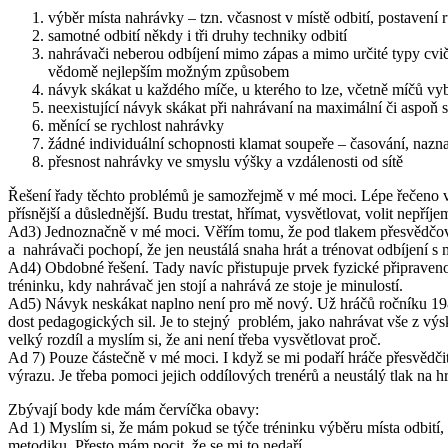
výběr místa nahrávky – tzn. včasnost v místě odbití, postavení
samotné odbití někdy i tři druhy techniky odbití
nahrávači neberou odbíjení mimo zápas a mimo určité typy cviče
vědomě nejlepším možným způsobem
návyk skákat u každého míče, u kterého to lze, včetně míčů vyb
neexistující návyk skákat při nahrávaní na maximální či aspoň
měnící se rychlost nahrávky
žádné individuální schopnosti klamat soupeře – časování, naznač
přesnost nahrávky ve smyslu výšky a vzdálenosti od sítě
Řešení řady těchto problémů je samozřejmě v mé moci. Lépe řečeno
přísnější a důslednější. Budu trestat, hřímat, vysvětlovat, volit nepří
Ad3) Jednoznačně v mé moci. Věřím tomu, že pod tlakem přesvědčování
a nahrávači pochopí, že jen neustálá snaha hrát a trénovat odbíjení s
Ad4) Obdobné řešení. Tady navíc přistupuje prvek fyzické připravenos
tréninku, kdy nahrávač jen stojí a nahrává ze stoje je minulostí.
Ad5) Návyk neskákat naplno není pro mě nový. Už hráčů ročníku 1981
dost pedagogických sil. Je to stejný problém, jako nahrávat vše z v
velký rozdíl a myslím si, že ani není třeba vysvětlovat proč.
Ad 7) Pouze částečně v mé moci. I když se mi podaří hráče přesvědči
výrazu. Je třeba pomoci jejich oddílových trenérů a neustálý tlak na 
Zbývají body kde mám červíčka obavy:
Ad 1) Myslím si, že mám pokud se týče tréninku výběru místa odbití
metodiku. Přesto mám pocit, že se mi to nedaří.