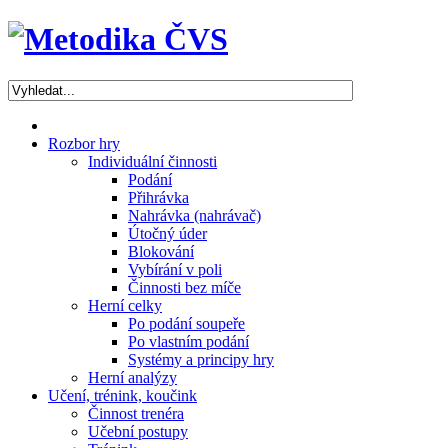
Rozbor hry
Individuální činnosti
Podání
Přihrávka
Nahrávka (nahrávač)
Útočný úder
Blokování
Vybírání v poli
Činnosti bez míče
Herní celky
Po podání soupeře
Po vlastním podání
Systémy a principy hry
Herní analýzy
Učení, trénink, koučink
Činnost trenéra
Učební postupy