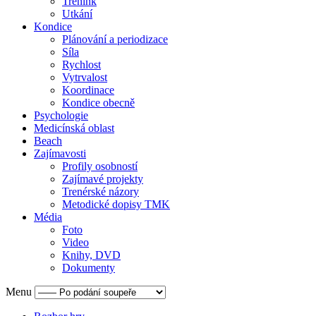
Trénink
Utkání
Kondice
Plánování a periodizace
Síla
Rychlost
Vytrvalost
Koordinace
Kondice obecně
Psychologie
Medicínská oblast
Beach
Zajímavosti
Profily osobností
Zajímavé projekty
Trenérské názory
Metodické dopisy TMK
Média
Foto
Video
Knihy, DVD
Dokumenty
Menu