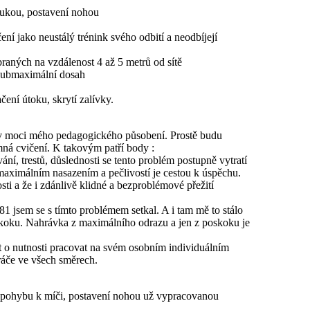
 rukou, postavení nohou
ní jako neustálý trénink svého odbití a neodbíjejí
raných na vzdálenost 4 až 5 metrů od sítě
 submaximální dosah
ení útoku, skrytí zalívky.
 v moci mého pedagogického působení. Prostě budu
jemná cvičení. K takovým patří body :
, trestů, důslednosti se tento problém postupně vytratí
 maximálním nasazením a pečlivostí je cestou k úspěchu.
ti a že i zdánlivě klidné a bezproblémové přežití
 jsem se s tímto problémem setkal. A i tam mě to stálo
ýskoku. Nahrávka z maximálního odrazu a jen z poskoku je
t o nutnosti pracovat na svém osobním individuálním
hráče ve všech směrech.
, pohybu k míči, postavení nohou už vypracovanou