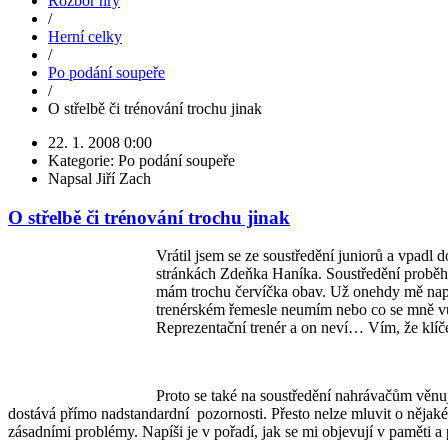
Rozbor hry
/
Herní celky
/
Po podání soupeře
/
O střelbě či trénování trochu jinak
22. 1. 2008 0:00
Kategorie: Po podání soupeře
Napsal Jiří Zach
O střelbě či trénování trochu jinak
Vrátil jsem se ze soustředění juniorů a vpadl d
stránkách Zdeňka Haníka. Soustředění proběhl
mám trochu červíčka obav. Už onehdy mě napad
trenérském řemesle neumím nebo co se mně vůb
Reprezentační trenér a on neví… Vím, že klíč
Proto se také na soustředění nahrávačům věnuji
dostává přímo nadstandardní pozornosti. Přesto nelze mluvit o nějaké
zásadními problémy. Napíši je v pořadí, jak se mi objevují v paměti a 