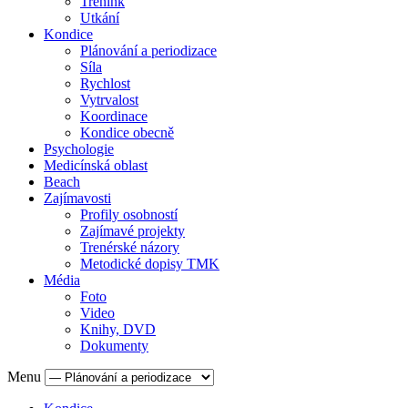
Trénink
Utkání
Kondice
Plánování a periodizace
Síla
Rychlost
Vytrvalost
Koordinace
Kondice obecně
Psychologie
Medicínská oblast
Beach
Zajímavosti
Profily osobností
Zajímavé projekty
Trenérské názory
Metodické dopisy TMK
Média
Foto
Video
Knihy, DVD
Dokumenty
Menu