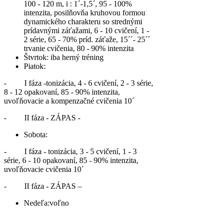
100 - 120 m, i : 1´-1,5´, 95 - 100%
intenzita, posilňovňa kruhovou formou
dynamického charakteru so strednými
prídavnými záťažami, 6 - 10 cvičení, 1 -
2 série, 65 - 70% príd. záťaže, 15´´- 25´´
trvanie cvičenia, 80 - 90% intenzita
Štvrtok: iba herný tréning
Piatok
:
-
I fáza
-tonizácia, 4 - 6 cvičení, 2 - 3 série,
8 - 12 opakovaní, 85 - 90% intenzita,
uvoľňovacie a kompenzačné cvičenia 10´
-
II fáza
- ZÁPAS -
Sobota
:
-
I fáza
- tonizácia, 3 - 5 cvičení, 1 - 3
série, 6 - 10 opakovaní, 85 - 90% intenzita,
uvoľňovacie cvičenia 10´
-
II fáza
- ZÁPAS –
Nedeľa
:voľno