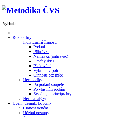
Rozbor hry
Individuální činnosti
Podání
Přihrávka
Nahrávka (nahrávač)
Útočný úder
Blokování
Vybírání v poli
Činnosti bez míče
Herní celky
Po podání soupeře
Po vlastním podání
Systémy a principy hry
Herní analýzy
Učení, trénink, koučink
Činnost trenéra
Učební postupy