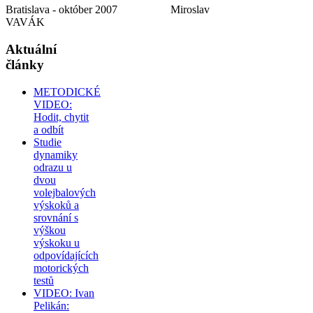
Bratislava - október 2007 Miroslav
VAVÁK
Aktuální
články
METODICKÉ
VIDEO:
Hodit, chytit
a odbít
Studie
dynamiky
odrazu u
dvou
volejbalových
výskoků a
srovnání s
výškou
výskoku u
odpovídajících
motorických
testů
VIDEO: Ivan
Pelikán: