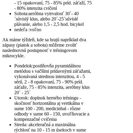
- 15 opakovaní, 75 - 85% príd. záťaží, 75
- 80% intenzita cvičení
Sobota
:aeróbna vytrvalosť 30´- 40
´súvislý klus, alebo 20´-25´súvislé
plávanie, alebo 1,5 - 2,5 hod. bicykel
nedeľa :voľno
Ak máme týždeň, kde sa hrajú napríklad dva
zápasy (piatok a sobota) môžeme zvoliť
naslednovnú postupnosť v tréningovom
mikrocykle.
Pondelok
:posilňovňa pyramidálnou
metódou s vačšími prídavnými záťažami,
vykonávaná strednou intenzitou, 4 - 5
sérií, 2 - 8 opakovaní, 75 - 90% príd.
záťaže, 75 - 85% intenzita, aeróbny klus
20´ - 25´
Utorok
: doplnok herného tréningu -
skočnosť horizontálna aj vertikálna v
sume 100 - 200, medicinbal - rôzne
odhody v sume 60 - 150, uvoľňovacie a
kompenzačné cvičenia
Streda
: akceleračná a maximálna
rýchlosť na 10 - 15 m úsekoch v sume