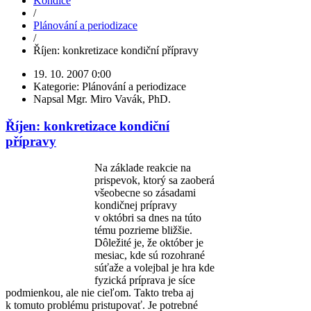
Kondice
/
Plánování a periodizace
/
Říjen: konkretizace kondiční přípravy
19. 10. 2007 0:00
Kategorie: Plánování a periodizace
Napsal Mgr. Miro Vavák, PhD.
Říjen: konkretizace kondiční
přípravy
Na základe reakcie na
prispevok, ktorý sa zaoberá
všeobecne so zásadami
kondičnej prípravy
v októbri sa dnes na túto
tému pozrieme bližšie.
Dôležité je, že október je
mesiac, kde sú rozohrané
súťaže a volejbal je hra kde
fyzická príprava je síce
podmienkou, ale nie cieľom. Takto treba aj
k tomuto problému pristupovať. Je potrebné