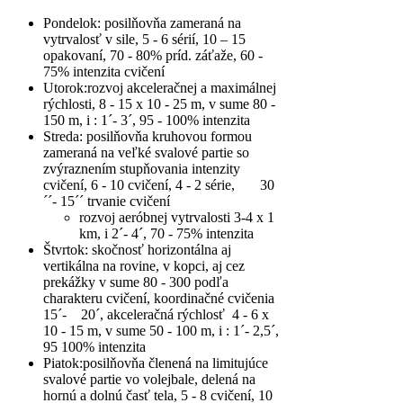
Pondelok
: posilňovňa zameraná na
vytrvalosť v sile, 5 - 6 sérií, 10 – 15
opakovaní, 70 - 80% príd. záťaže, 60 -
75% intenzita cvičení
Utorok
:rozvoj akceleračnej a maximálnej
rýchlosti, 8 - 15 x 10 - 25 m, v sume 80 -
150 m, i : 1´- 3´, 95 - 100% intenzita
Streda
: posilňovňa kruhovou formou
zameraná na veľké svalové partie so
zvýraznením stupňovania intenzity
cvičení, 6 - 10 cvičení, 4 - 2 série, 30
´´- 15´´ trvanie cvičení
rozvoj aeróbnej vytrvalosti 3-4 x 1
km, i 2´- 4´, 70 - 75% intenzita
Štvrtok
: skočnosť horizontálna aj
vertikálna na rovine, v kopci, aj cez
prekážky v sume 80 - 300 podľa
charakteru cvičení, koordinačné cvičenia
15´- 20´, akceleračná rýchlosť 4 - 6 x
10 - 15 m, v sume 50 - 100 m, i : 1´- 2,5´,
95 100% intenzita
Piatok
:posilňovňa členená na limitujúce
svalové partie vo volejbale, delená na
hornú a dolnú časť tela, 5 - 8 cvičení, 10