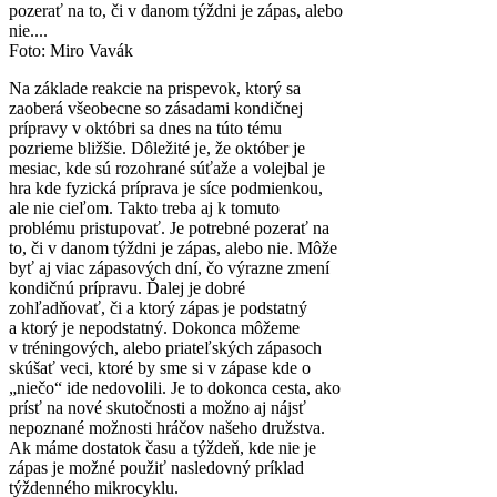
pozerať na to, či v danom týždni je zápas, alebo
nie....
Foto: Miro Vavák
Na základe reakcie na prispevok, ktorý sa
zaoberá všeobecne so zásadami kondičnej
prípravy v októbri sa dnes na túto tému
pozrieme bližšie. Dôležité je, že október je
mesiac, kde sú rozohrané súťaže a volejbal je
hra kde fyzická príprava je síce podmienkou,
ale nie cieľom. Takto treba aj k tomuto
problému pristupovať. Je potrebné pozerať na
to, či v danom týždni je zápas, alebo nie.
Môže
byť aj viac zápasových dní, čo výrazne zmení
kondičnú prípravu. Ďalej je dobré
zohľadňovať, či a ktorý zápas je podstatný
a ktorý je nepodstatný. Dokonca môžeme
v tréningových, alebo priateľských zápasoch
skúšať veci, ktoré by sme si v zápase kde o
„niečo“ ide nedovolili. Je to dokonca cesta, ako
prísť na nové skutočnosti a možno aj nájsť
nepoznané možnosti hráčov našeho družstva.
Ak máme dostatok času a týždeň, kde nie je
zápas je možné použiť nasledovný príklad
týždenného mikrocyklu.